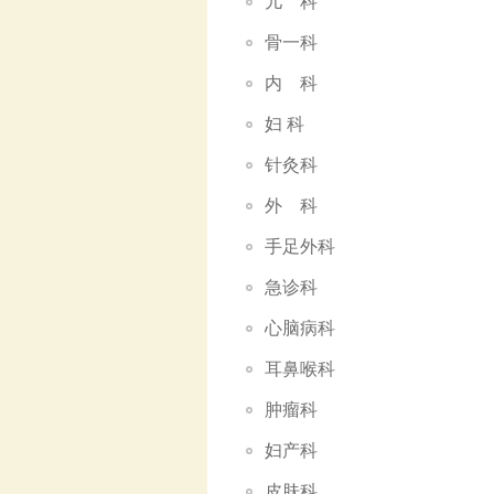
儿 科
骨一科
内 科
妇 科
针灸科
外 科
手足外科
急诊科
心脑病科
耳鼻喉科
肿瘤科
妇产科
皮肤科